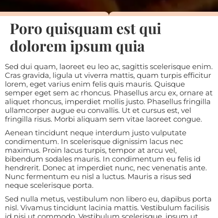
Poro quisquam est qui
dolorem ipsum quia
Sed dui quam, laoreet eu leo ac, sagittis scelerisque enim.
Cras gravida, ligula ut viverra mattis, quam turpis efficitur
lorem, eget varius enim felis quis mauris. Quisque
semper eget sem ac rhoncus. Phasellus arcu ex, ornare at
aliquet rhoncus, imperdiet mollis justo. Phasellus fringilla
ullamcorper augue eu convallis. Ut et cursus est, vel
fringilla risus. Morbi aliquam sem vitae laoreet congue.
Aenean tincidunt neque interdum justo vulputate
condimentum. In scelerisque dignissim lacus nec
maximus. Proin lacus turpis, tempor at arcu vel,
bibendum sodales mauris. In condimentum eu felis id
hendrerit. Donec at imperdiet nunc, nec venenatis ante.
Nunc fermentum eu nisl a luctus. Mauris a risus sed
neque scelerisque porta.
Sed nulla metus, vestibulum non libero eu, dapibus porta
nisl. Vivamus tincidunt lacinia mattis. Vestibulum facilisis
id nisi ut commodo. Vestibulum scelerisque, ipsum ut