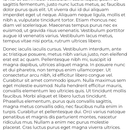
sagittis fermentum, justo nunc luctus metus, ac faucibus
dolor purus quis elit. Ut viverra dui id dui aliquam
imperdiet eget ut neque. Aliquam neque ligula, mollis et
nibh a, vulputate tincidunt tortor. Etiam rhoncus nec
diam vel scelerisque. Maecenas tempus purus nec ex
euismod, ut gravida risus venenatis. Vestibulum porttitor
augue id venenatis varius. Vestibulum lacus metus,
tempus vitae nisi porta, rutrum ultrices libero.
Donec iaculis iaculis cursus. Vestibulum interdum, ante
ac tristique posuere, metus nibh varius justo, non eleifend
erat est ac quam. Pellentesque nibh mi, suscipit id
magna dapibus, ultrices aliquet magna. In posuere nunc
et dui pharetra, non tempus enim ullamcorper. Ut
consectetur arcu nibh, id efficitur libero congue vel.
Curabitur sit amet commodo ipsum. Nulla maximus sem
eget molestie euismod. Nulla hendrerit efficitur mauris,
convallis elementum leo ultricies quis. Ut tincidunt mollis
faucibus. Morbi aliquet et libero luctus tincidunt.
Phasellus elementum, purus quis convallis sagittis,
magna metus convallis odio, nec faucibus nulla enim in
turpis. Curabitur et pellentesque dui. Orci varius natoque
penatibus et magnis dis parturient montes, nascetur
ridiculus mus. Nullam a enim nec purus molestie
placerat. Cras luctus purus eget magna viverra ultrices.